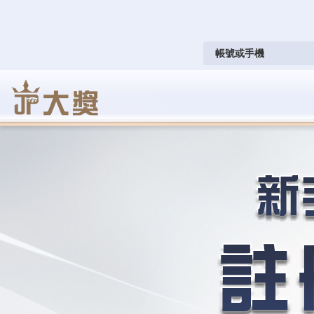
TU娛樂城官網
2025年線上賭場品牌推薦TU娛樂城，100%正規平台5分
tu娛樂財運啟航，
tu娛樂
猶如夜空中
遊戲種類，從簡單