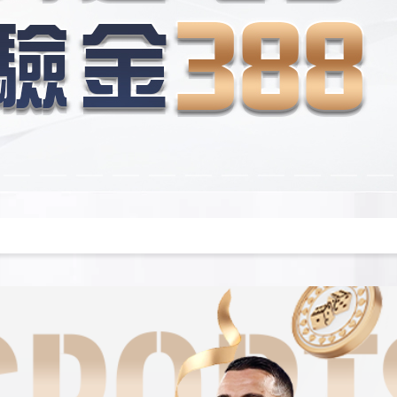
讓您有更多機會贏取大獎。平台的客服服務優質高效，隨時為您
期更新，新的玩法和活動讓您始終保持興趣。在tu娛樂，公平公
障，讓您玩得開心。金流操作便捷，多種方式讓您輕鬆管理資
樂城，讓財運啟航，大獎等您來拿！
精彩舞台