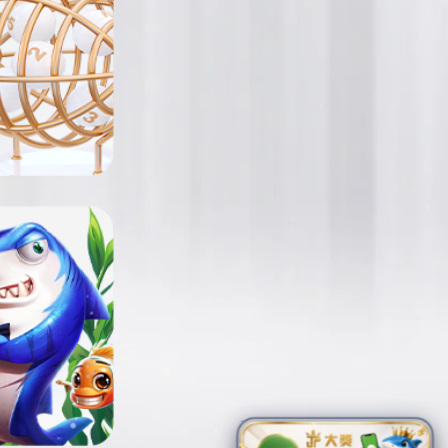
%，每月不同類型優惠，豐富禮金等你拿。