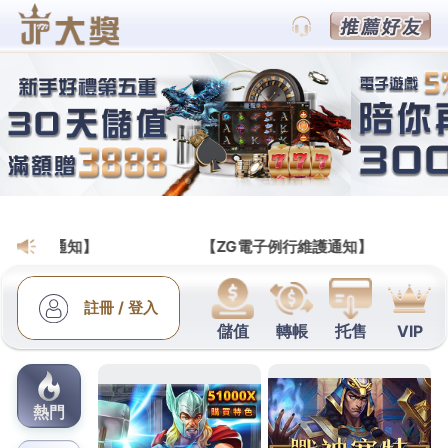
TU娛樂城官網
tu娛樂城返水優惠力度傲視全
網
在
tu娛樂城
，我們珍惜玩家的每一份投注，為了回饋
會員，我們推出了極具競爭力的返水計畫，無論您贏
錢還是輸錢，只要有投注，就能享有高額比例的現金
回饋，這種機制大大降低了玩家的遊戲成本，增加了
長期獲利的機會，tu娛樂城的返水計算透明、發放準
時，絕不拖泥帶水，我們相信，利潤分享是長久經營
的關鍵，讓玩家在tu娛樂城玩得更久、贏得更多，是