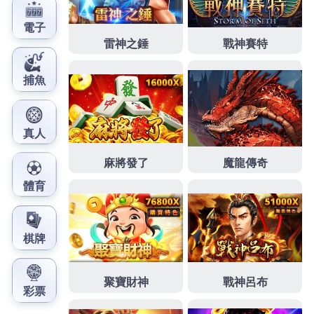
我們始終不渝的目標，這也是為什麼我們的玩家黏著
度高居不下的原因。
作
發
分
ap_admin
2026 年 5 月 15 日
tu娛樂城
者
佈
類
日
期:
文
上一篇文章
章
彩票控的夢幻天堂，tu娛樂整合全台
上
一
最齊全彩票系統讓您驚喜連連
導
篇
覽
文
章:
下一篇文章
加入tu娛樂，探索更多精彩娛樂可能
下
一
篇