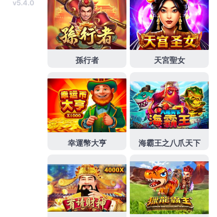
章:
彙整
2026 年 8 月
2026 年 7 月
2026 年 6 月
2026 年 5 月
2026 年 4 月
2026 年 3 月
2026 年 2 月
2026 年 1 月
2025 年 12 月
2025 年 11 月
2025 年 10 月
2025 年 9 月
2025 年 8 月