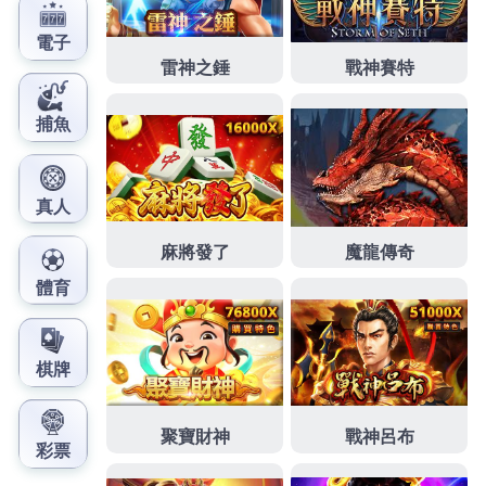
作
發
分
ap_admin
2025 年 6 月 5 日
tu娛樂
者
佈
類
日
期:
文
上一篇文章
章
tu娛樂城提供多種多元化的遊戲選
上
一
擇，並提供全天候的24小時會員服務
導
篇
覽
文
章:
下一篇文章
tu娛樂以豐富的遊戲選擇和優質的服
下
一
務贏得玩家的青睞
篇
文
章: