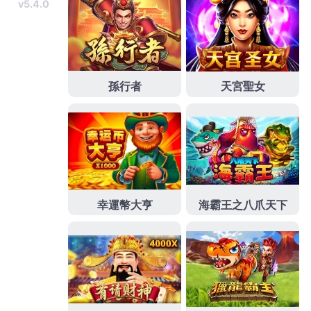
彙整
2026 年 8 月
2026 年 7 月
2026 年 6 月
2026 年 5 月
2026 年 4 月
2026 年 3 月
2026 年 2 月
2026 年 1 月
2025 年 12 月
2025 年 11 月
2025 年 10 月
2025 年 9 月
2025 年 8 月