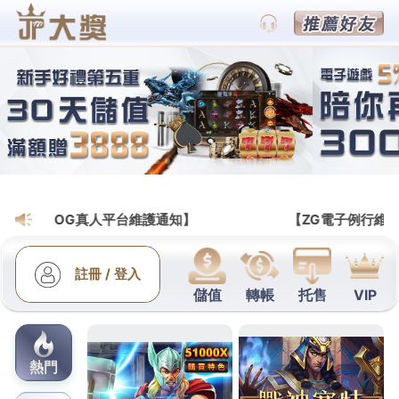
TU娛樂城官網
tu娛樂為客戶提供最公平與安
全的遊戲內容
tu娛樂
提供全方位的線上娛樂體驗，涵蓋真人百家
樂、老虎機、體育投注和彩票等多種遊戲項目，我們
與多家遊戲平台合作，包括GR、ATG、RTG、BNG
電子等各種平台讓所有玩家玩得盡興！提供多樣化的
遊戲，支援中、英、日及韓文等的語言功能。tu娛樂
提供24小時不間斷HTML5及APP線上直播服務，專
業技術團隊控管網路線路穩定。